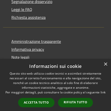
Segnalazione disservizio
Leggi le FAQ
Richiesta assistenza
Amministrazione trasparente
Informativa privacy
Note legali
×
Dichiarazione di accessibilità
Informazioni sui cookie
Questo sito web utilizza cookie tecnici e assimilati strettamente
necessari al corretto funzionamento e alla navigazione del sito,
nonché un cookie tecnico analitico al solo fine di elaborare
informazioni statistiche, aggregate e anonime.
RSS
Copyright © 2026 • Town of
Per maggiori dettagli, può consultare la cookie policy al seguente
link
Accessibility
Ragusa • Powered by
Privacy
Municipium
Admin
•
RIFIUTA TUTTO
ACCETTA TUTTO
Cookie
access