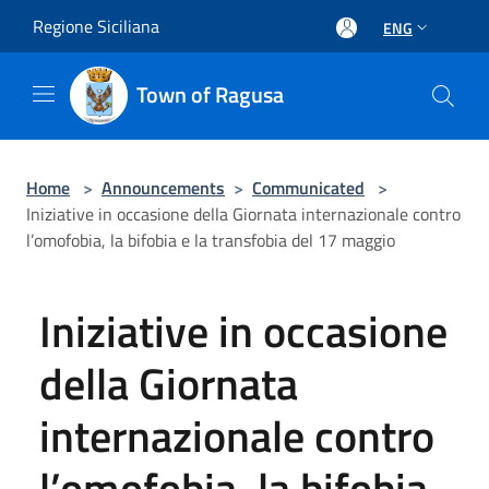
Salta al contenuto principale
Regione Siciliana
ENG
Town of Ragusa
Home
>
Announcements
>
Communicated
>
Iniziative in occasione della Giornata internazionale contro
l’omofobia, la bifobia e la transfobia del 17 maggio
Iniziative in occasione
della Giornata
internazionale contro
l’omofobia, la bifobia