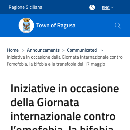
Salta al contenuto principale
Regione Siciliana
ENG
Town of Ragusa
Home
>
Announcements
>
Communicated
>
Iniziative in occasione della Giornata internazionale contro
l’omofobia, la bifobia e la transfobia del 17 maggio
Iniziative in occasione
della Giornata
internazionale contro
l’omofobia, la bifobia