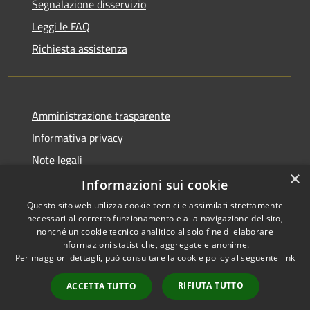
Segnalazione disservizio
Leggi le FAQ
Richiesta assistenza
Amministrazione trasparente
Informativa privacy
Note legali
×
Dichiarazione di accessibilità
Informazioni sui cookie
Questo sito web utilizza cookie tecnici e assimilati strettamente
necessari al corretto funzionamento e alla navigazione del sito,
nonché un cookie tecnico analitico al solo fine di elaborare
informazioni statistiche, aggregate e anonime.
RSS
Copyright © 2026 • Town of
Per maggiori dettagli, può consultare la cookie policy al seguente
link
Accessibility
Ragusa • Powered by
Privacy
Municipium
Admin
•
RIFIUTA TUTTO
ACCETTA TUTTO
Cookie
access