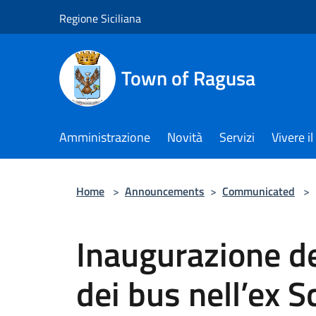
Salta al contenuto principale
Regione Siciliana
Town of Ragusa
Amministrazione
Novità
Servizi
Vivere 
Home
>
Announcements
>
Communicated
>
Inaugurazione d
dei bus nell’ex 