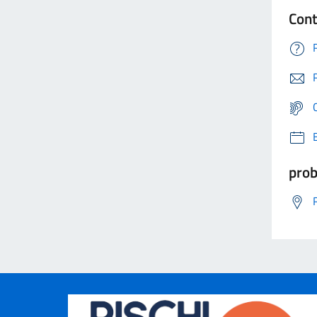
Cont
prob