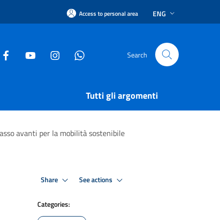
ENG
Access to personal area
Search
Tutti gli argomenti
sso avanti per la mobilità sostenibile
Share
See actions
Categories: