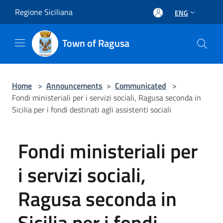
Salta al contenuto principale
Regione Siciliana
ENG
Town of Ragusa
Home
>
Announcements
>
Communicated
>
Fondi ministeriali per i servizi sociali, Ragusa seconda in
Sicilia per i fondi destinati agli assistenti sociali
Fondi ministeriali per
i servizi sociali,
Ragusa seconda in
Sicilia per i fondi