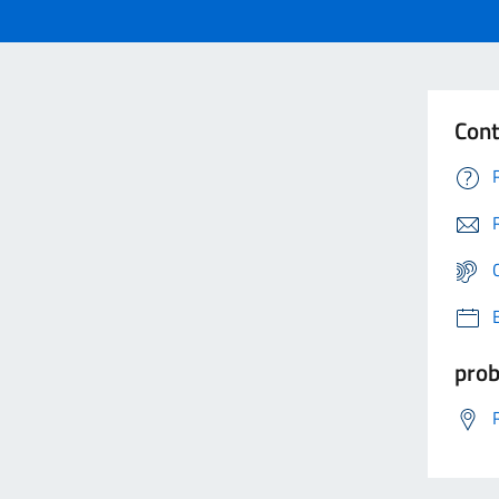
Cont
prob