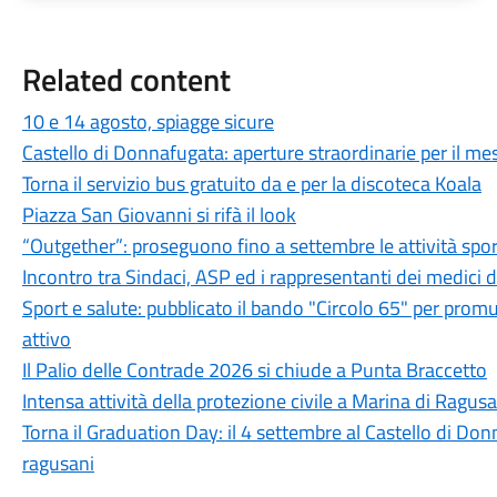
Related content
10 e 14 agosto, spiagge sicure
Castello di Donnafugata: aperture straordinarie per il m
Torna il servizio bus gratuito da e per la discoteca Koala
Piazza San Giovanni si rifà il look
“Outgether”: proseguono fino a settembre le attività sporti
Incontro tra Sindaci, ASP ed i rappresentanti dei medici 
Sport e salute: pubblicato il bando "Circolo 65" per promu
attivo
Il Palio delle Contrade 2026 si chiude a Punta Braccetto
Intensa attività della protezione civile a Marina di Ragusa
Torna il Graduation Day: il 4 settembre al Castello di Donn
ragusani