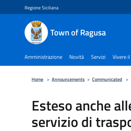
Salta al contenuto principale
Regione Siciliana
Town of Ragusa
Amministrazione
Novità
Servizi
Vivere 
Home
>
Announcements
>
Communicated
>
Esteso anche alle
servizio di tras