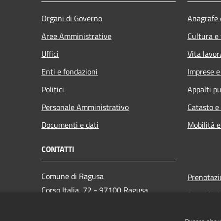
Organi di Governo
Anagrafe e
Aree Amministrative
Cultura e
Uffici
Vita lavor
Enti e fondazioni
Imprese 
Politici
Appalti pu
Personale Amministrativo
Catasto e
Documenti e dati
Mobilità e
CONTATTI
Comune di Ragusa
Prenotaz
Corso Italia, 72 - 97100 Ragusa
Segnalazi
Codice Fiscale: 00180270886
Leggi le 
PEC:
protocollo@pec.comune.ragusa.it