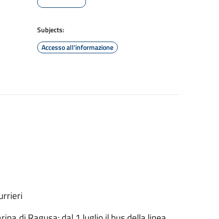
Subjects:
Accesso all'informazione
rrieri
rina di Ragusa: dal 1 luglio il bus della linea