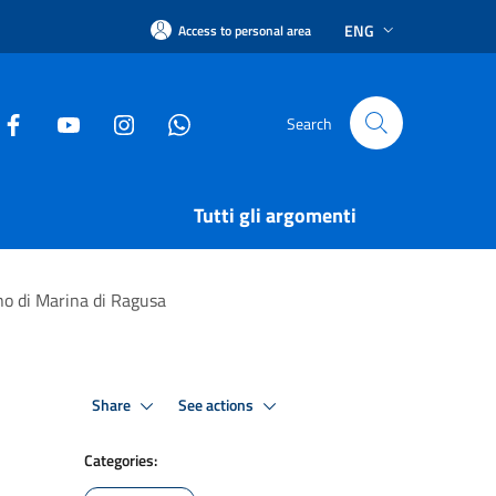
ENG
Access to personal area
Search
Tutti gli argomenti
erno di Marina di Ragusa
Share
See actions
Categories: