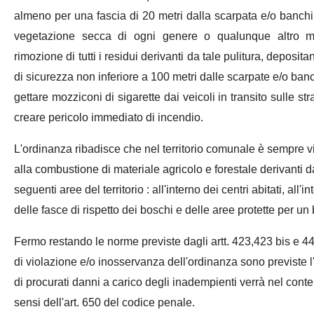
almeno per una fascia di 20 metri dalla scarpata e/o banchin
vegetazione secca di ogni genere o qualunque altro ma
rimozione di tutti i residui derivanti da tale pulitura, deposita
di sicurezza non inferiore a 100 metri dalle scarpate e/o banch
gettare mozziconi di sigarette dai veicoli in transito sulle 
creare pericolo immediato di incendio.
L'ordinanza ribadisce che nel territorio comunale è sempre vi
alla combustione di materiale agricolo e forestale derivanti da 
seguenti aree del territorio : all'interno dei centri abitati, all'
delle fasce di rispetto dei boschi e delle aree protette per un 
Fermo restando le norme previste dagli artt. 423,423 bis e 44
di violazione e/o inosservanza dell'ordinanza sono previste l
di procurati danni a carico degli inadempienti verrà nel conte
sensi dell'art. 650 del codice penale.