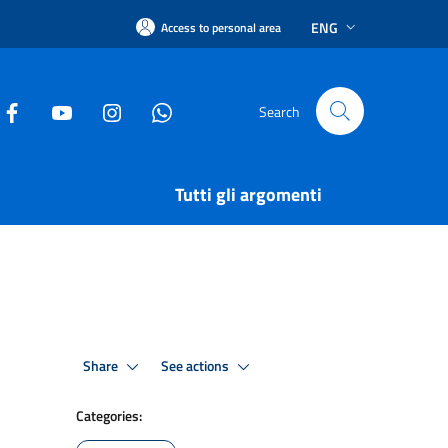
ENG
Access to personal area
Search
Tutti gli argomenti
Share
See actions
Categories: