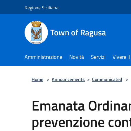
Salta al contenuto principale
Regione Siciliana
Town of Ragusa
Amministrazione
Novità
Servizi
Vivere 
Home
>
Announcements
>
Communicated
>
Emanata Ordinan
prevenzione cont