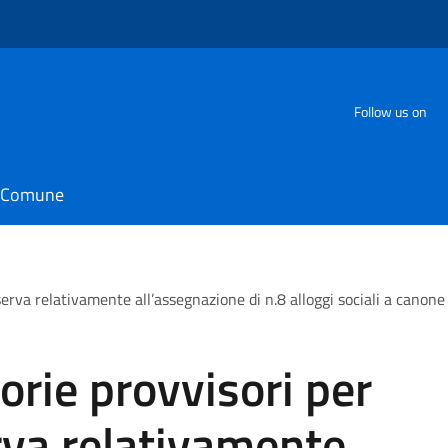
Follow us on
il Comune
serva relativamente all’assegnazione di n.8 alloggi sociali a canone
orie provvisori per
erva relativamente