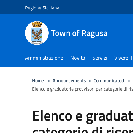
Salta al contenuto principale
Regione Siciliana
Town of Ragusa
Amministrazione
Novità
Servizi
Vivere 
Home
>
Announcements
>
Communicated
>
Elenco e graduatorie provvisori per categorie di ri
Elenco e graduat
categorie di ris