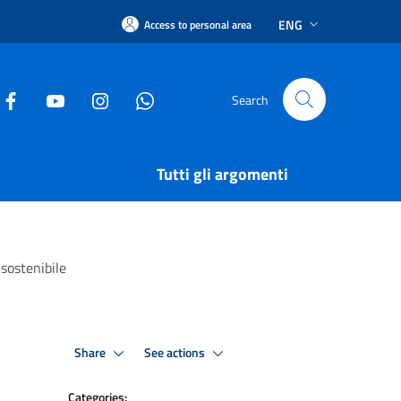
ENG
Access to personal area
Search
Tutti gli argomenti
 sostenibile
Share
See actions
Categories: