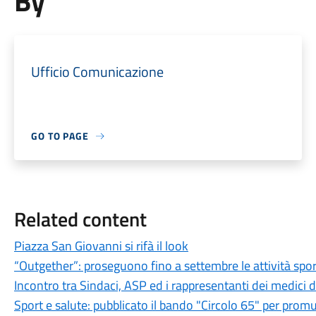
By
Ufficio Comunicazione
GO TO PAGE
Related content
Piazza San Giovanni si rifà il look
“Outgether”: proseguono fino a settembre le attività sporti
Incontro tra Sindaci, ASP ed i rappresentanti dei medici 
Sport e salute: pubblicato il bando "Circolo 65" per promu