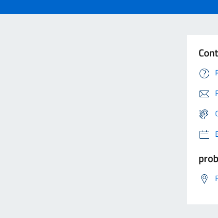
Cont
prob