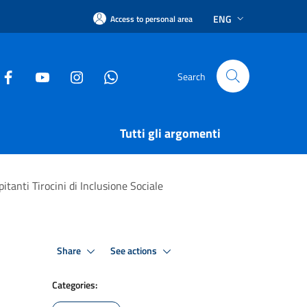
ENG
Access to personal area
Search
Tutti gli argomenti
pitanti Tirocini di Inclusione Sociale
Share
See actions
Categories: