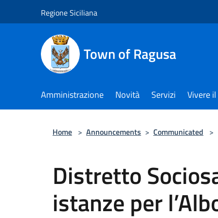
Salta al contenuto principale
Regione Siciliana
Town of Ragusa
Amministrazione
Novità
Servizi
Vivere 
Home
>
Announcements
>
Communicated
>
Distretto Sociosa
istanze per l’Alb