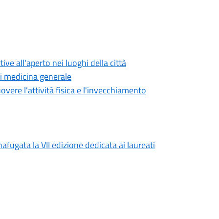
ve all'aperto nei luoghi della città
di medicina generale
overe l'attività fisica e l'invecchiamento
afugata la VII edizione dedicata ai laureati