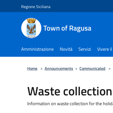
Salta al contenuto principale
Regione Siciliana
Town of Ragusa
Amministrazione
Novità
Servizi
Vivere 
Home
>
Announcements
>
Communicated
>
Waste collection
Information on waste collection for the holi