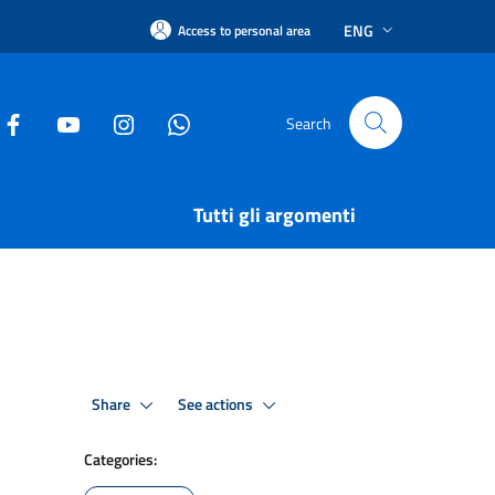
ENG
Access to personal area
Search
Tutti gli argomenti
Share
See actions
Categories: