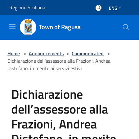
Salta al contenuto principale
Regione Siciliana
ENG
Town of Ragusa
Home
>
Announcements
>
Communicated
>
Dichiarazione dell’assessore alla Frazioni, Andrea
Distefano, in merito ai servizi estivi
Dichiarazione
dell’assessore alla
Frazioni, Andrea
Distefano, in merito