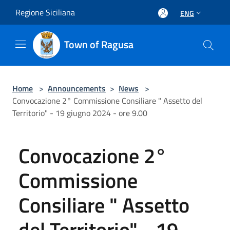
Salta al contenuto principale
Regione Siciliana
ENG
Town of Ragusa
Home
>
Announcements
>
News
>
Convocazione 2° Commissione Consiliare " Assetto del
Territorio" - 19 giugno 2024 - ore 9.00
Convocazione 2°
Commissione
Consiliare " Assetto
del Territorio" - 19