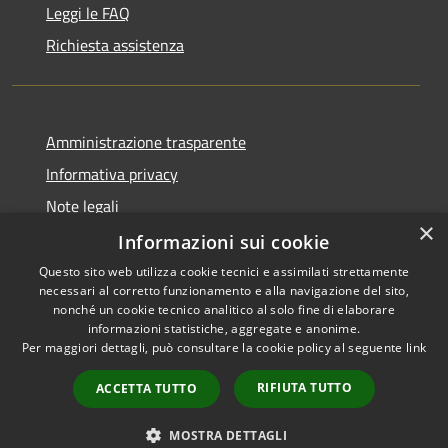
Leggi le FAQ
Richiesta assistenza
Amministrazione trasparente
Informativa privacy
Note legali
×
Dichiarazione di accessibilità
Informazioni sui cookie
Questo sito web utilizza cookie tecnici e assimilati strettamente
necessari al corretto funzionamento e alla navigazione del sito,
nonché un cookie tecnico analitico al solo fine di elaborare
informazioni statistiche, aggregate e anonime.
RSS
Copyright © 2026 • Town of
Per maggiori dettagli, può consultare la cookie policy al seguente
link
Accessibility
Ragusa • Powered by
Privacy
Municipium
Admin
•
RIFIUTA TUTTO
ACCETTA TUTTO
Cookie
access
Sitemap
MOSTRA DETTAGLI