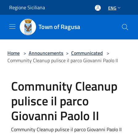
Salta al contenuto principale
Regione Siciliana
ENG
Town of Ragusa
Home
>
Announcements
>
Communicated
>
Community Cleanup pulisce il parco Giovanni Paolo II
Community Cleanup
pulisce il parco
Giovanni Paolo II
Community Cleanup pulisce il parco Giovanni Paolo II