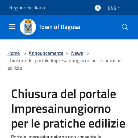
Salta al contenuto principale
Regione Siciliana
ENG
Town of Ragusa
Home
>
Announcements
>
News
>
Chiusura del portale Impresainungiorno per le pratiche
edilizie
Chiusura del portale
Impresainungiorno
per le pratiche edilizie
Portale Impresainungiorno non consente la