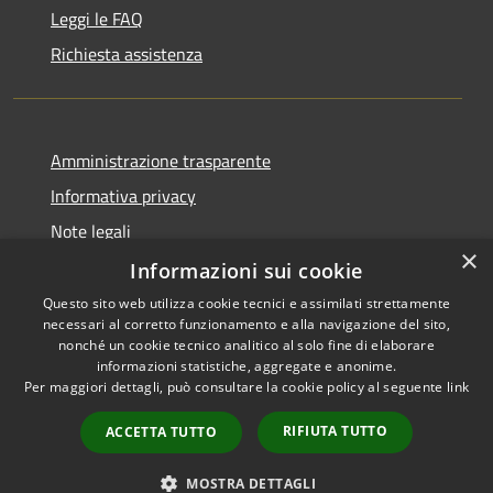
Leggi le FAQ
Richiesta assistenza
Amministrazione trasparente
Informativa privacy
Note legali
×
Dichiarazione di accessibilità
Informazioni sui cookie
Questo sito web utilizza cookie tecnici e assimilati strettamente
necessari al corretto funzionamento e alla navigazione del sito,
nonché un cookie tecnico analitico al solo fine di elaborare
informazioni statistiche, aggregate e anonime.
RSS
Copyright © 2026 • Town of
Per maggiori dettagli, può consultare la cookie policy al seguente
link
Accessibility
Ragusa • Powered by
Privacy
Municipium
Admin
•
RIFIUTA TUTTO
ACCETTA TUTTO
Cookie
access
Sitemap
MOSTRA DETTAGLI