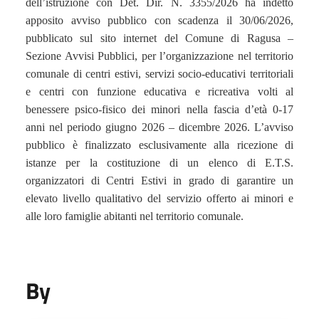
dell’istruzione
con Det. Dir. N.
3355
/2026
ha indetto
apposito avviso pubblico
con scadenza
il
30
/0
6
/202
6
,
pubblicato sul sito internet del Comune di Ragusa –
Sezione Avvisi Pubblici,
per l’organizzazione nel territorio
comunale di centri estivi, servizi socio-educativi territoriali
e centri con funzione educativa e ricreativa volti al
benessere psico-fisico dei minori nella fascia d’età 0-17
anni nel periodo giugno 202
6
– dicembre 202
6
. L’avviso
pubblico è
finalizzato esclusivamente alla ricezione di
istanze per la costituzione di un elenco di
E.T.S.
organizzatori di Centri
E
stivi in grado di garantire un
elevato livello qualitativo del servizio offerto ai minori e
alle loro famiglie abitanti nel territorio comunale
.
By