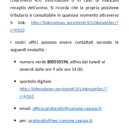
chiarimenti e/o informazioni o in caso di mancato
recapito dell’avviso. Si ricorda che la propria posizione
tributaria è consultabile in qualsiasi momento attraverso
il link:
http://linkmatesec.servizienti.it/LinkmateSec/?
c=H163
I nostri uffici possono essere contattati secondo le
seguenti modalità :
numero verde
800550196
, attivo dal lunedì al
venerdì dalle ore 9 alle ore 14.00;
sportello digitale
http://linkmatesec.servizienti.it/LinkmateSec/?
c=H163
email:
ufficio.protocollo@comune.ragusa.it
;
pec:
protocollo@pec.comune.ragusa.it
;