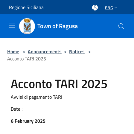
Salta al contenuto principale
Regione Siciliana
ENG
Town of Ragusa
Home
>
Announcements
>
Notices
>
Acconto TARI 2025
Acconto TARI 2025
Avvisi di pagamento TARI
Date :
6 February 2025