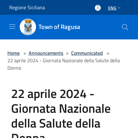
Salta al contenuto principale
Regione Siciliana
ENG
Town of Ragusa
Home
>
Announcements
>
Communicated
>
22 aprile 2024 - Giornata Nazionale della Salute della
Donna
22 aprile 2024 -
Giornata Nazionale
della Salute della
Donna