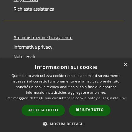
Richiesta assistenza
Amministrazione trasparente
Informativa privacy
Note legali
×
Dichiarazione di accessibilità
Informazioni sui cookie
Questo sito web utilizza cookie tecnici e assimilati strettamente
necessari al corretto funzionamento e alla navigazione del sito,
nonché un cookie tecnico analitico al solo fine di elaborare
informazioni statistiche, aggregate e anonime.
RSS
Copyright © 2026 • Town of
Per maggiori dettagli, può consultare la cookie policy al seguente
link
Accessibility
Ragusa • Powered by
Privacy
Municipium
Admin
•
RIFIUTA TUTTO
ACCETTA TUTTO
Cookie
access
Sitemap
MOSTRA DETTAGLI