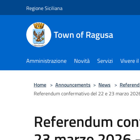
Salta al contenuto principale
Regione Siciliana
Town of Ragusa
Amministrazione
Novità
Servizi
Vivere 
Home
>
Announcements
>
News
>
Referen
Referendum confermativo del 22 e 23 marzo 2026 - 
Referendum conf
23 marzo 2026 -