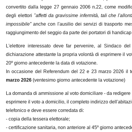
convertito dalla legge 27 gennaio 2006 n.22, come modifi
degli elettori
"affetti da gravissime infermità, tali che l'allo
impossibile”
anche con l'ausilio dei servizi di trasporto m
raggiungimento del seggio da parte dei portatori di handicap
L'elettore interessato deve far pervenire, al Sindaco del c
dichiarazione attestante la propria volontà di esprimere il voto
20º giorno antecedente la data di votazione.
In occasione del Referendum del 22 e 23 marzo 2026 il t
marzo 2026
(ventesimo giorno antecedente la votazione)
La domanda di ammissione al voto domiciliare - da redigere in 
esprimere il voto a domicilio, il completo indirizzo dell'abitaz
telefonico e deve essere corredata di:
- copia della tessera elettorale;
- certificazione sanitaria, non anteriore al 45º giorno anteced