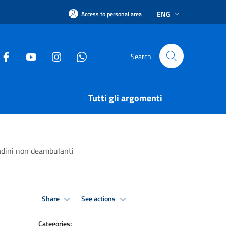
ENG
Access to personal area
Search
Tutti gli argomenti
tadini non deambulanti
Share
See actions
Categories: