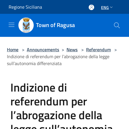
Salta al contenuto principale
Regione Siciliana
ENG
Town of Ragusa
Home
>
Announcements
>
News
>
Referendum
>
Indizione di referendum per l’abrogazione della legge
sull’autonomia differenziata
Indizione di
referendum per
l’abrogazione della
legge sull’autonomia