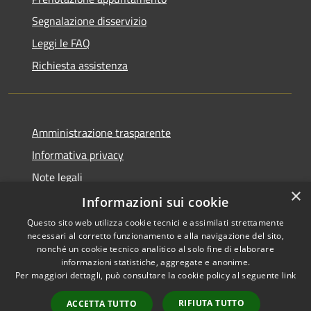
Segnalazione disservizio
Leggi le FAQ
Richiesta assistenza
Amministrazione trasparente
Informativa privacy
Note legali
×
Dichiarazione di accessibilità
Informazioni sui cookie
Questo sito web utilizza cookie tecnici e assimilati strettamente
necessari al corretto funzionamento e alla navigazione del sito,
nonché un cookie tecnico analitico al solo fine di elaborare
informazioni statistiche, aggregate e anonime.
RSS
Copyright © 2026 • Town of
Per maggiori dettagli, può consultare la cookie policy al seguente
link
Accessibility
Ragusa • Powered by
Privacy
Municipium
Admin
•
RIFIUTA TUTTO
ACCETTA TUTTO