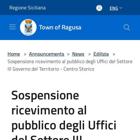
Salta al contenuto principale
Regione Siciliana
ENG
Town of Ragusa
Home
>
Announcements
>
News
>
Edilizia
>
Sospensione ricevimento al pubblico degli Uffici del Settore
III Governo del Territorio - Centro Storico
Sospensione
ricevimento al
pubblico degli Uffici
del Settore III