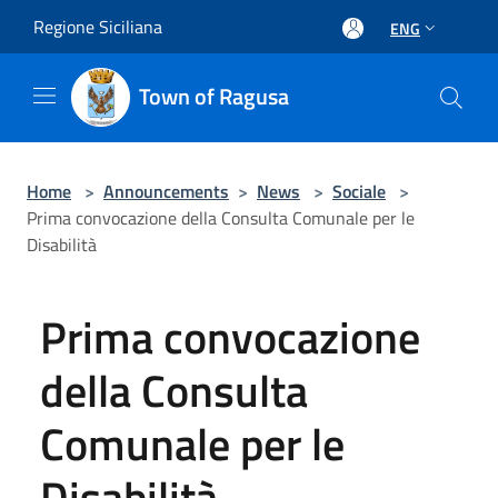
Salta al contenuto principale
Regione Siciliana
ENG
Town of Ragusa
Home
>
Announcements
>
News
>
Sociale
>
Prima convocazione della Consulta Comunale per le
Disabilità
Prima convocazione
della Consulta
Comunale per le
Disabilità