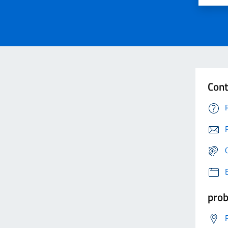
Cont
prob