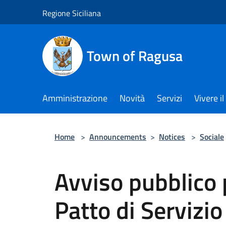
Salta al contenuto principale
Regione Siciliana
Town of Ragusa
Amministrazione
Novità
Servizi
Vivere 
Home
>
Announcements
>
Notices
>
Sociale
Avviso pubblico p
Patto di Servizio