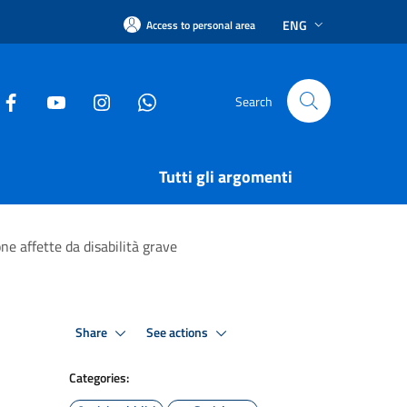
ENG
Access to personal area
Search
Tutti gli argomenti
ne affette da disabilità grave
Share
See actions
Categories: