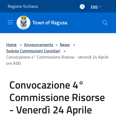
Salta al contenuto principale
Regione Siciliana
ENG
Town of Ragusa
Home
>
Announcements
>
News
>
Sedute Commissioni Consiliari
>
Convocazione 4° Commissione Risorse - Venerdì 24 Aprile
ore 9:00
Convocazione 4°
Commissione Risorse
- Venerdì 24 Aprile