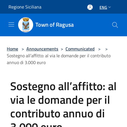
Salta al contenuto principale
Regione Siciliana
ENG
Town of Ragusa
Home
>
Announcements
>
Communicated
>
>
Sostegno all’affitto: al via le domande per il contributo
annuo di 3.000 euro
Sostegno all’affitto: al
via le domande per il
contributo annuo di
3.000 euro