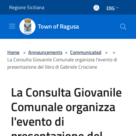
Salta al contenuto principale
Regione Siciliana
ENG
Town of Ragusa
Home
>
Announcements
>
Communicated
>
>
La Consulta Giovanile Comunale organizza l'evento di
presentazione del libro di Gabriele Criscione
La Consulta Giovanile
Comunale organizza
l'evento di
presentazione del