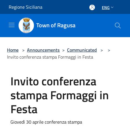
Salta al contenuto principale
Regione Siciliana
ENG
Town of Ragusa
Home
>
Announcements
>
Communicated
>
>
Invito conferenza stampa Formaggi in Festa
Invito conferenza
stampa Formaggi in
Festa
Giovedì 30 aprile conferenza stampa