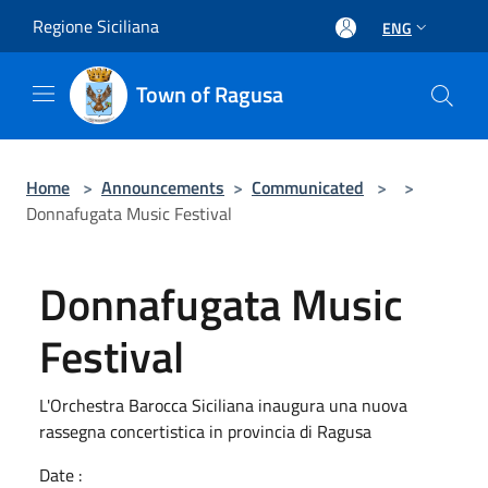
Salta al contenuto principale
Regione Siciliana
ENG
Town of Ragusa
Home
>
Announcements
>
Communicated
>
>
Donnafugata Music Festival
Donnafugata Music
Festival
L'Orchestra Barocca Siciliana inaugura una nuova
rassegna concertistica in provincia di Ragusa
Date :