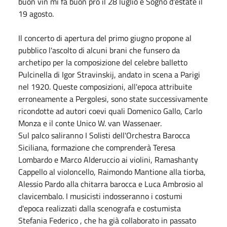
buon vin mi fa buon pro il 28 luglio e Sogno d'estate il
19 agosto.
Il concerto di apertura del primo giugno propone al
pubblico l'ascolto di alcuni brani che funsero da
archetipo per la composizione del celebre balletto
Pulcinella di Igor Stravinskij, andato in scena a Parigi
nel 1920. Queste composizioni, all'epoca attribuite
erroneamente a Pergolesi, sono state successivamente
ricondotte ad autori coevi quali Domenico Gallo, Carlo
Monza e il conte Unico W. van Wassenaer.
Sul palco saliranno I Solisti dell'Orchestra Barocca
Siciliana, formazione che comprenderà Teresa
Lombardo e Marco Alderuccio ai violini, Ramashanty
Cappello al violoncello, Raimondo Mantione alla tiorba,
Alessio Pardo alla chitarra barocca e Luca Ambrosio al
clavicembalo. I musicisti indosseranno i costumi
d'epoca realizzati dalla scenografa e costumista
Stefania Federico , che ha già collaborato in passato