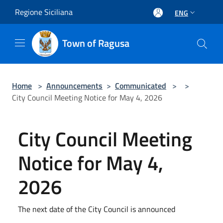
Salta al contenuto principale
Regione Siciliana
ENG
Town of Ragusa
Home
>
Announcements
>
Communicated
>
>
City Council Meeting Notice for May 4, 2026
City Council Meeting
Notice for May 4,
2026
The next date of the City Council is announced