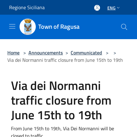
Salta al contenuto principale
Regione Siciliana
ENG
Town of Ragusa
Home
>
Announcements
>
Communicated
>
>
Via dei Normanni traffic closure from June 15th to 19th
Via dei Normanni
traffic closure from
June 15th to 19th
From June 15th to 19th, Via Dei Normanni will be
closed to traffic.