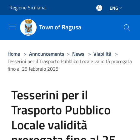
Salta al contenuto principale
Regione Siciliana
ENG
Town of Ragusa
Home
>
Announcements
>
News
>
Viabilità
>
Tesserini per il Trasporto Pubblico Locale validità prorogata
fino al 25 febbraio 2025
Tesserini per il
Trasporto Pubblico
Locale validità
prorogata fino al 25