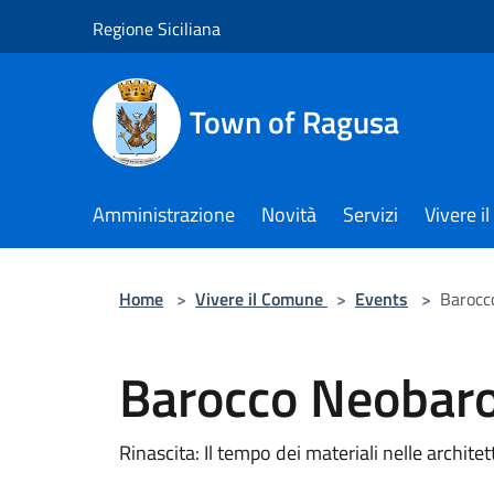
Salta al contenuto principale
Regione Siciliana
Town of Ragusa
Amministrazione
Novità
Servizi
Vivere 
Home
>
Vivere il Comune
>
Events
>
Barocc
Barocco Neobar
Rinascita: Il tempo dei materiali nelle architett