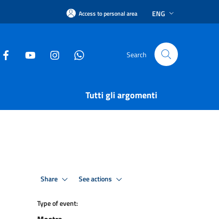
ENG
Access to personal area
Search
Tutti gli argomenti
Share
See actions
Type of event: