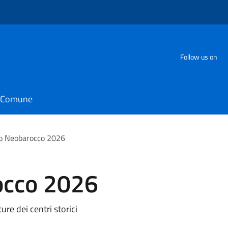
Follow us on
il Comune
o Neobarocco 2026
occo 2026
ure dei centri storici